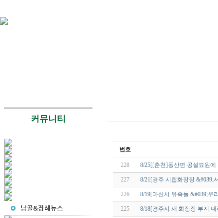
커뮤니티
번호
228
8/25[[춘천]동산면 공설묘원에
227
8/21[경주 시립화장장 &#039
226
8/19[마산서 유족들 &#039;우
225
8/18[경주시 새 화장장 부지 내