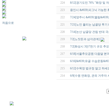
224
8/12[경기도민 76% "화장 및 
223
용인시 &#039;피그닉 가능한 
222
7/24[양주시 &#039;엘림&#
처음으로
221
7/21[노인 울리는 납골당 투기 &
220
7/14[논산 납골당 건립 반대 극
219
7/2[노잣돈과 삼각관계]
218
7/2[화성시 3만7천기 규모 추모
217
6/18[서울추모공원 다음달 본
216
6/16[&#039;유골 수습운동&
215
6/12[수목장 법규정 알고 하세
214
6/9[수원 연화장, 관외 거주자 사